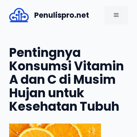
Skip
to
Penulispro.net
MENU
content
Pentingnya
Konsumsi Vitamin
A dan C di Musim
Hujan untuk
Kesehatan Tubuh