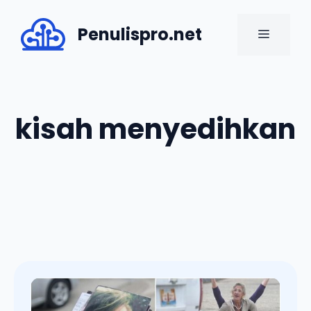
Skip
to
Penulispro.net
MENU
content
kisah menyedihkan