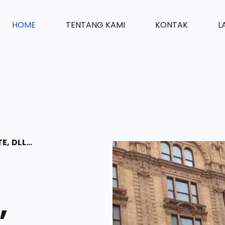
HOME
TENTANG KAMI
KONTAK
L
E, DLL…
,