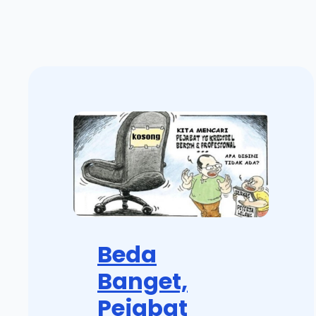
Beda
Banget,
Pejabat