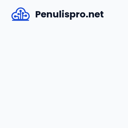
Skip
Penulispro.net
to
content