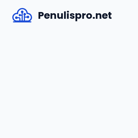
Skip
Penulispro.net
to
content