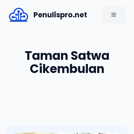
Skip
to
Penulispro.net
MENU
content
Taman Satwa
Cikembulan