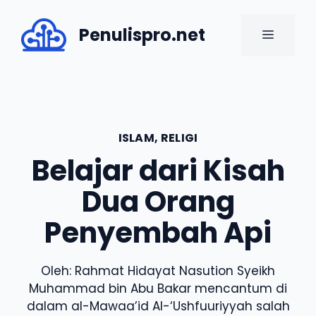
Skip
to
Penulispro.net
MENU
content
ISLAM
,
RELIGI
Belajar dari Kisah
Dua Orang
Penyembah Api
Oleh: Rahmat Hidayat Nasution Syeikh
Muhammad bin Abu Bakar mencantum di
dalam al-Mawaa’id Al-‘Ushfuuriyyah salah