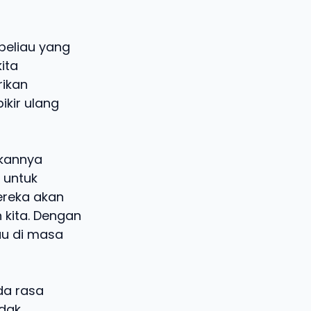
beliau yang
ita
rikan
ikir ulang
ukannya
a untuk
ereka akan
 kita. Dengan
au di masa
da rasa
idak