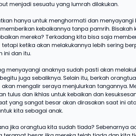
but menjadi sesuatu yang lumrah dilakukan.
atkan hanya untuk menghormati dan menyayangi 
 memberikan kebaikannya tanpa pamrih. Bisakah k
aikan mereka? Terkadang kita bisa saja membe
, tetapi ketika akan melakukannya lebih sering berp
ini dan itu.
ng menyayangi anaknya sudah pasti akan melak
 begitu juga sebaliknya. Selain itu, berkah orangtu
 akan mengalir seraya menjulurkan tangannya. M
n tulus dan ikhlas untuk kebaikan dan kesuksesan
aat yang sangat besar akan dirasakan saat ini at
tuk kita sebagai anak.
ana jika orangtua kita sudah tiada? Sebenarnya a
 teramat besar jika mereka telah tiada dan kita t