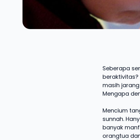
Seberapa ser
beraktivitas?
masih jarang
Mengapa dem
Mencium tan
sunnah. Hany
banyak manfa
orangtua dan