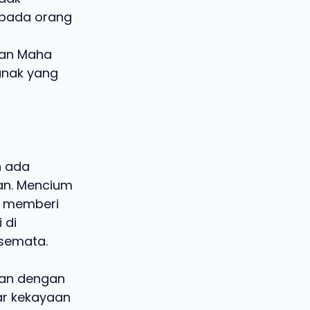
epada orang
han Maha
anak yang
n ada
an. Mencium
g memberi
 di
 semata.
gan dengan
ar kekayaan