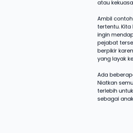
atau kekuasaa
Ambil contoh
tertentu. Ki
ingin mendap
pejabat terse
berpikir kar
yang layak k
Ada beberapa
Niatkan semu
terlebih untu
sebagai anak