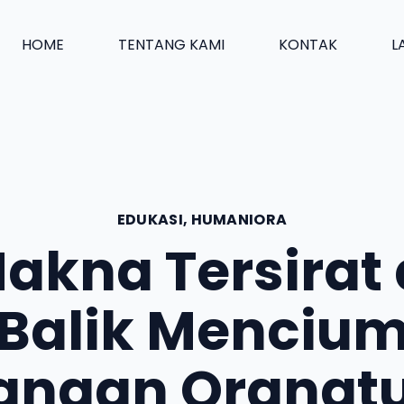
HOME
TENTANG KAMI
KONTAK
L
EDUKASI
,
HUMANIORA
akna Tersirat 
Balik Menciu
angan Orangt