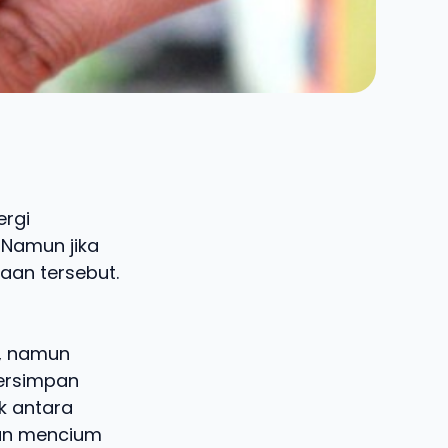
ergi
 Namun jika
aan tersebut.
, namun
tersimpan
k antara
kan mencium