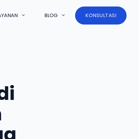
AYANAN
BLOG
KONSULTASI
di
m
ua