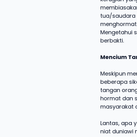
membiasakan
tua/saudara 
menghormati
Mengetahui s
berbakti.
Mencium Tan
Meskipun me
beberapa sik
tangan orang
hormat dan s
masyarakat d
Lantas, apa 
niat duniawi