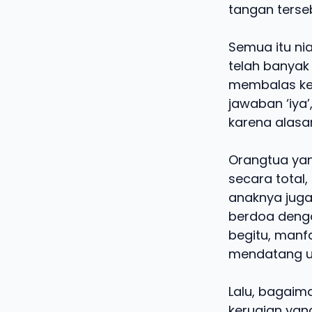
tangan terse
Semua itu ni
telah banyak
membalas keb
jawaban ‘iya’
karena alasan 
Orangtua ya
secara total,
anaknya juga
berdoa denga
begitu, manf
mendatang un
Lalu, bagaim
kerugian yang