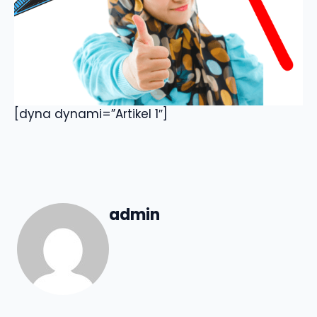
[dyna dynami=”Artikel 1″]
admin