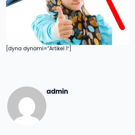
[dyna dynami=”Artikel 1″]
admin