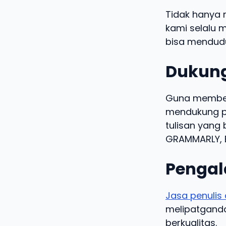
Tidak hanya 
kami selalu m
bisa mendudu
Dukung
Guna memberi
mendukung pe
tulisan yang 
GRAMMARLY, B
Pengal
Jasa penulis 
melipatgandak
berkualitas.