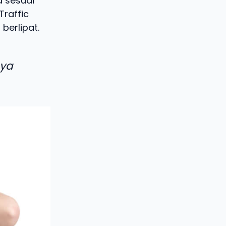
a sesuai
Traffic
berlipat.
aya