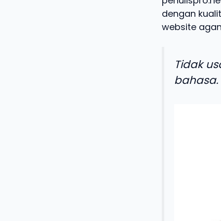
penulispro.ne
dengan kualit
website agan
Tidak us
bahasa.