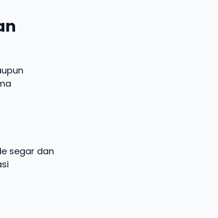
dan
aupun
ema
ide segar dan
si