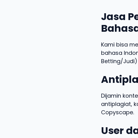
Jasa Pe
Bahasa
Kami bisa m
bahasa Indo
Betting/Judi)
Antipla
Dijamin konte
antiplagiat,
Copyscape.
User da