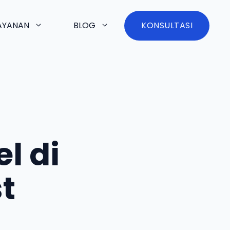
AYANAN
BLOG
KONSULTASI
l di
t