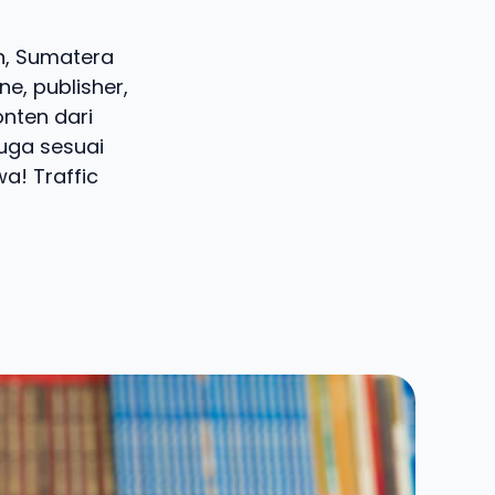
in, Sumatera
e, publisher,
onten dari
juga sesuai
a! Traffic