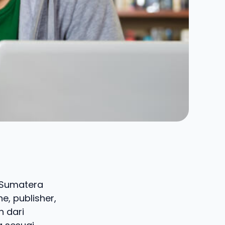
, Sumatera
e, publisher,
n dari