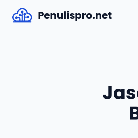
Skip
Penulispro.net
to
content
Jas