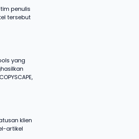
tim penulis
kel tersebut
ools yang
hasilkan
i COPYSCAPE,
tusan klien
l-artikel