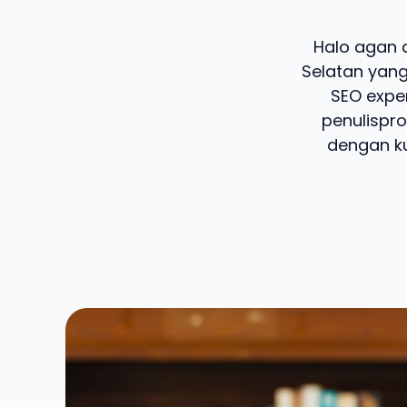
Halo agan d
Selatan yang
SEO exper
penulispro
dengan ku