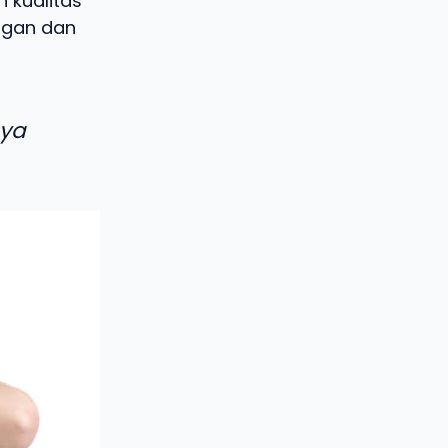
 kualitas
 agan dan
aya