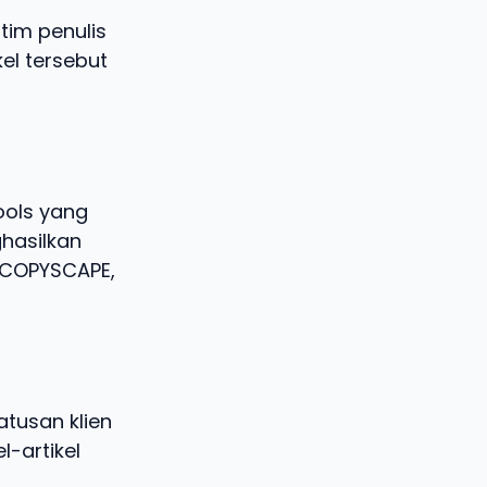
tim penulis
kel tersebut
ools yang
hasilkan
i COPYSCAPE,
tusan klien
l-artikel