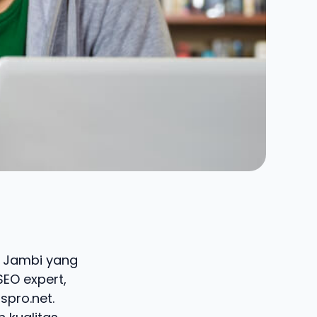
i, Jambi yang
SEO expert,
spro.net.