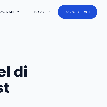
AYANAN
BLOG
KONSULTASI
l di
st