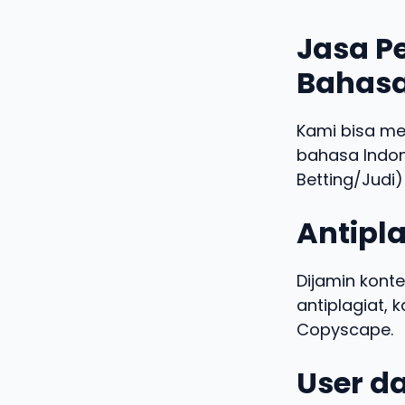
Jasa Pe
Bahasa
Kami bisa m
bahasa Indo
Betting/Judi)
Antipla
Dijamin konte
antiplagiat,
Copyscape.
User da