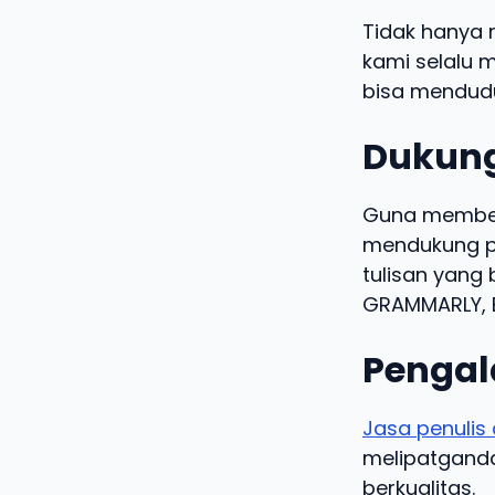
Tidak hanya 
kami selalu m
bisa mendudu
Dukung
Guna memberi
mendukung pe
tulisan yang 
GRAMMARLY, B
Pengal
Jasa penulis 
melipatgandak
berkualitas.