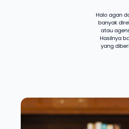
Halo agan dan
banyak dire
atau agens
Hasilnya b
yang diber