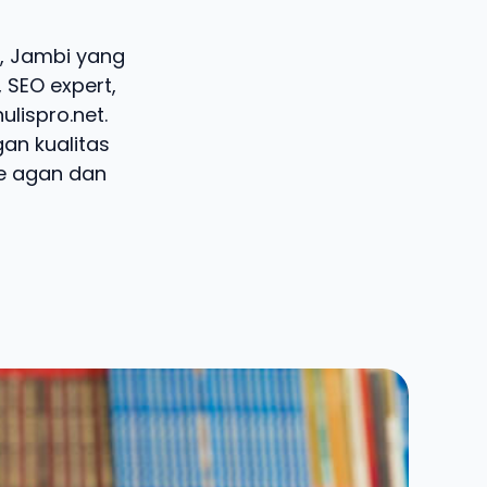
ri, Jambi yang
 SEO expert,
lispro.net.
an kualitas
te agan dan