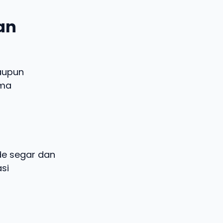
dan
aupun
ema
ide segar dan
si