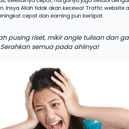
us, selesainya cepat, harganya juga sesuai dengan
n. Insya Allah tidak akan kecewa! Traffic website
ningkat cepat dan earning pun berlipat.
ah pusing riset, mikir angle tulisan dan g
 Serahkan semua pada ahlinya!