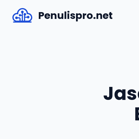
Skip
Penulispro.net
to
content
Jas