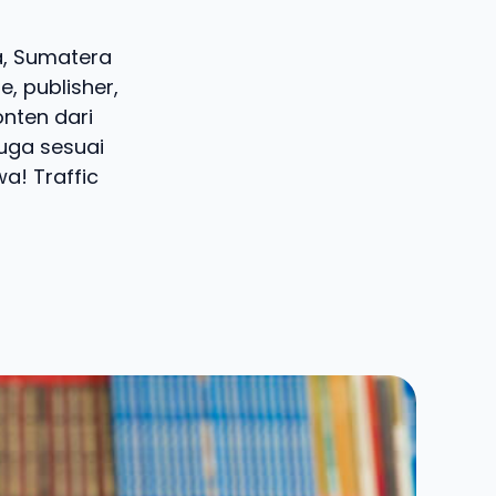
ra, Sumatera
, publisher,
onten dari
juga sesuai
a! Traffic