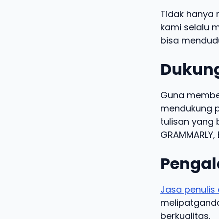
Tidak hanya 
kami selalu m
bisa mendudu
Dukung
Guna memberi
mendukung pe
tulisan yang 
GRAMMARLY, B
Pengal
Jasa penulis 
melipatgandak
berkualitas.