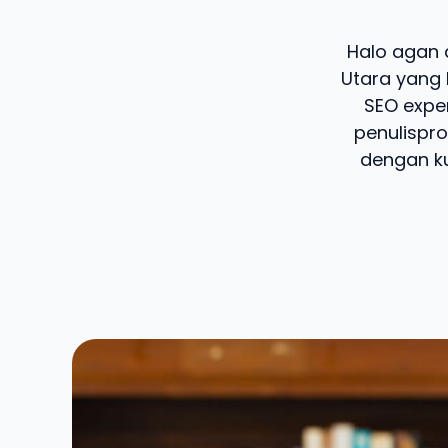
Halo agan d
Utara yang 
SEO exper
penulispro
dengan ku