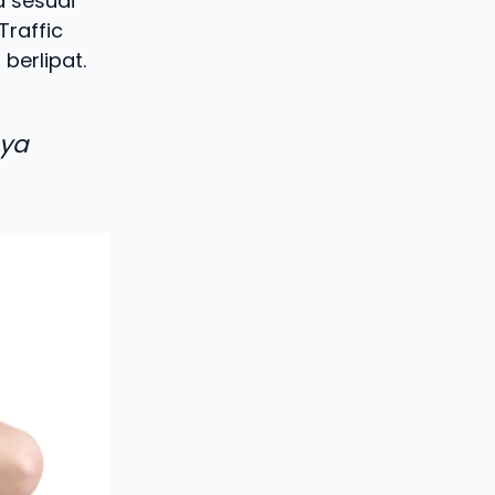
a sesuai
Traffic
berlipat.
aya