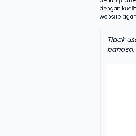
penulispro.ne
dengan kualit
website agan
Tidak us
bahasa.