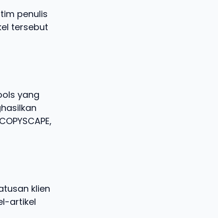
tim penulis
kel tersebut
ools yang
hasilkan
i COPYSCAPE,
tusan klien
l-artikel