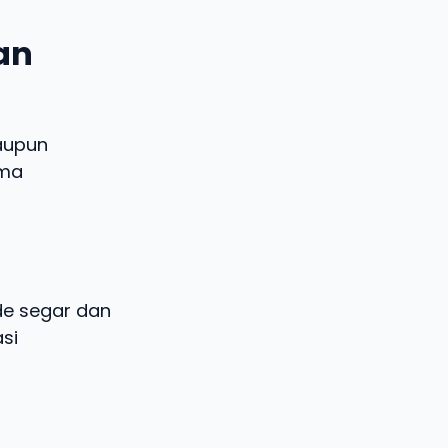
dan
aupun
ema
ide segar dan
si