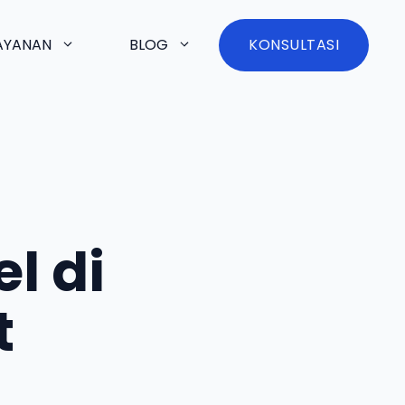
AYANAN
BLOG
KONSULTASI
l di
t