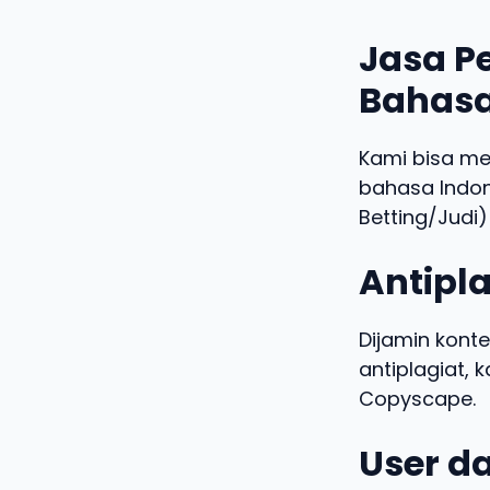
Jasa Pe
Bahasa
Kami bisa m
bahasa Indo
Betting/Judi)
Antipla
Dijamin konte
antiplagiat,
Copyscape.
User da