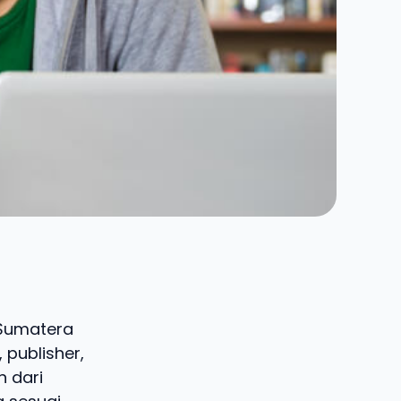
, Sumatera
 publisher,
n dari