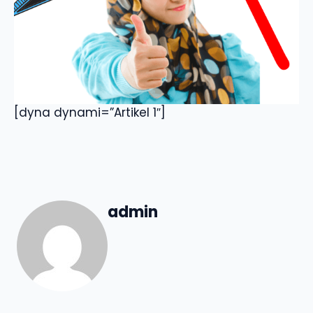
[dyna dynami=”Artikel 1″]
admin