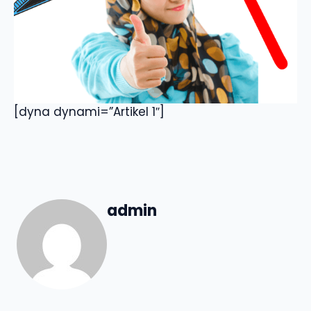
[dyna dynami=”Artikel 1″]
admin