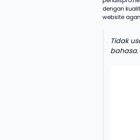
penulispro.ne
dengan kualit
website agan
Tidak us
bahasa.