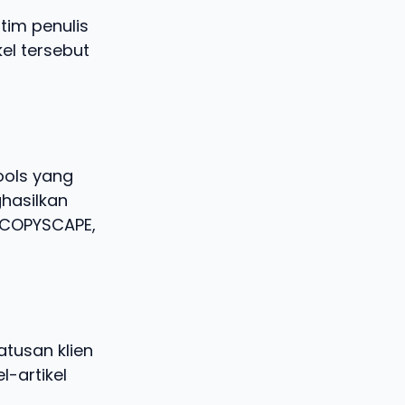
tim penulis
kel tersebut
ools yang
hasilkan
i COPYSCAPE,
tusan klien
l-artikel