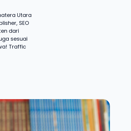
umatera Utara
lisher, SEO
ten dari
juga sesuai
a! Traffic