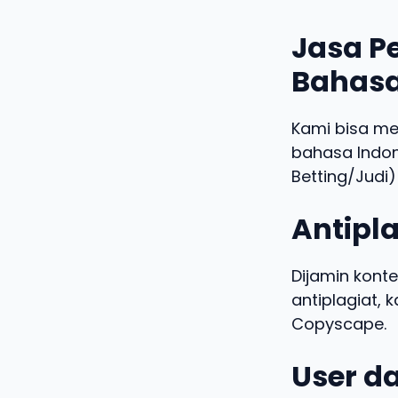
Jasa Pe
Bahasa
Kami bisa m
bahasa Indo
Betting/Judi)
Antipla
Dijamin konte
antiplagiat,
Copyscape.
User da