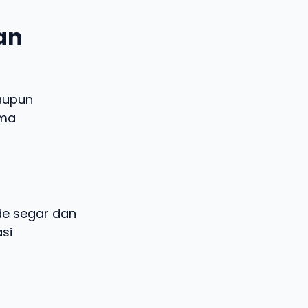
dan
aupun
ema
ide segar dan
si