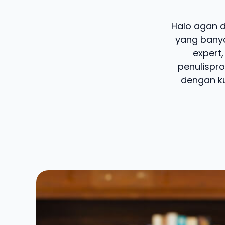
Halo agan da
yang banya
expert,
penulispro
dengan ku