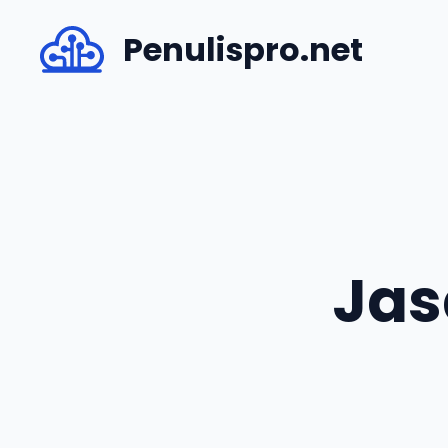
Skip
Penulispro.net
to
content
Jas