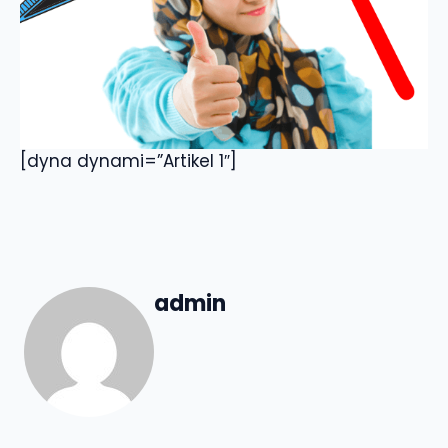
[dyna dynami=”Artikel 1″]
admin