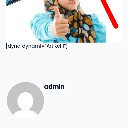
[dyna dynami=”Artikel 1″]
admin