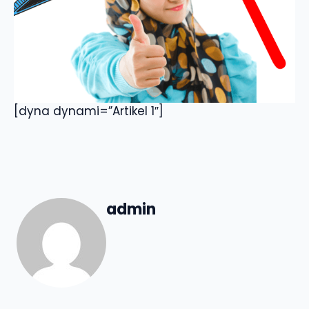
[dyna dynami=”Artikel 1″]
admin