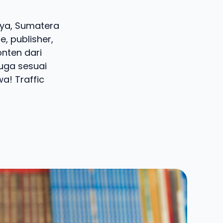
raya, Sumatera
, publisher,
onten dari
juga sesuai
a! Traffic