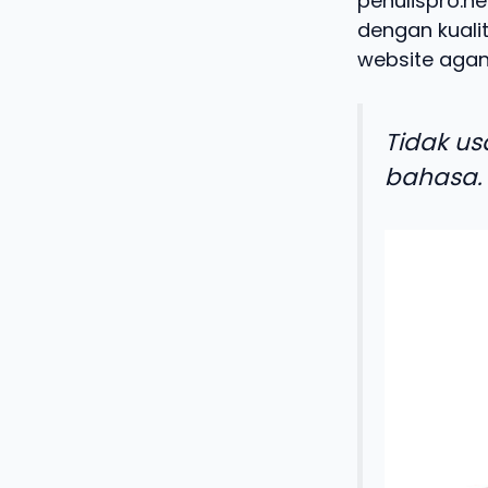
penulispro.ne
dengan kualit
website agan
Tidak us
bahasa.