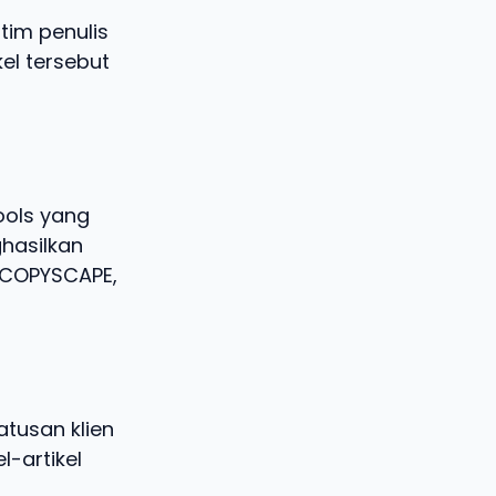
tim penulis
kel tersebut
ools yang
hasilkan
i COPYSCAPE,
tusan klien
l-artikel