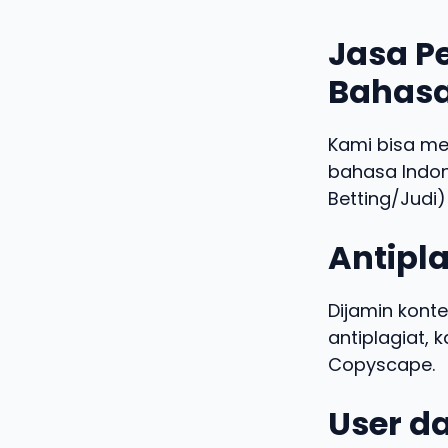
Jasa Pe
Bahasa
Kami bisa m
bahasa Indo
Betting/Judi)
Antipla
Dijamin konte
antiplagiat,
Copyscape.
User da