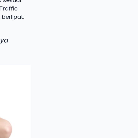
a sesuai
Traffic
berlipat.
aya