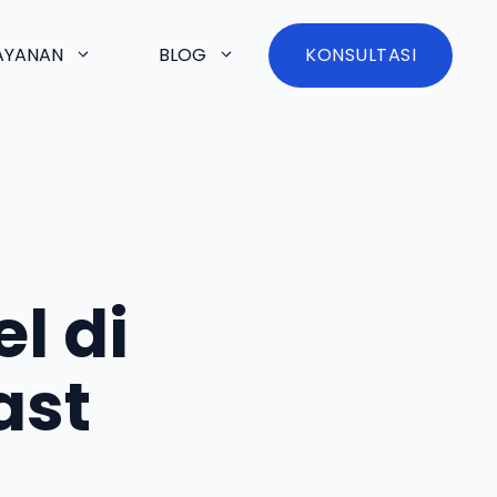
AYANAN
BLOG
KONSULTASI
l di
ast