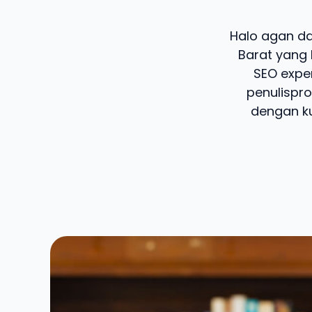
Halo agan dan
Barat yang 
SEO exper
penulispro
dengan ku