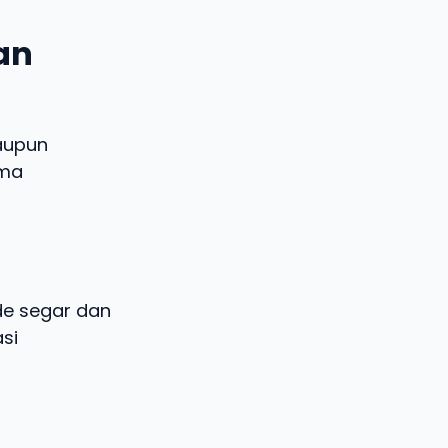
dan
aupun
ema
ide segar dan
si