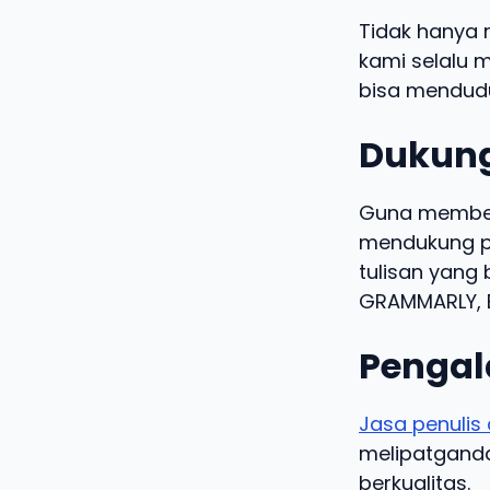
Tidak hanya 
kami selalu m
bisa mendudu
Dukung
Guna memberi
mendukung pe
tulisan yang 
GRAMMARLY, B
Pengal
Jasa penulis 
melipatgandak
berkualitas.