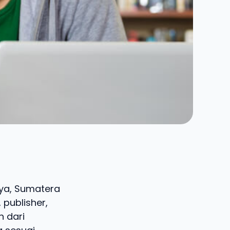
aya, Sumatera
 publisher,
n dari