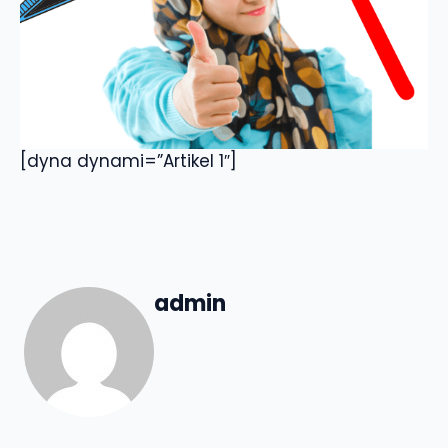
[dyna dynami=”Artikel 1″]
admin