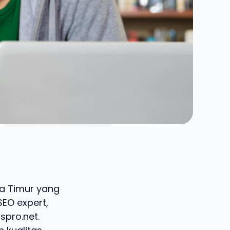
awa Timur yang
SEO expert,
spro.net.