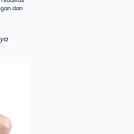
 kualitas
 agan dan
aya