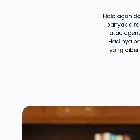
Halo agan dan
banyak dire
atau agens
Hasilnya b
yang diber