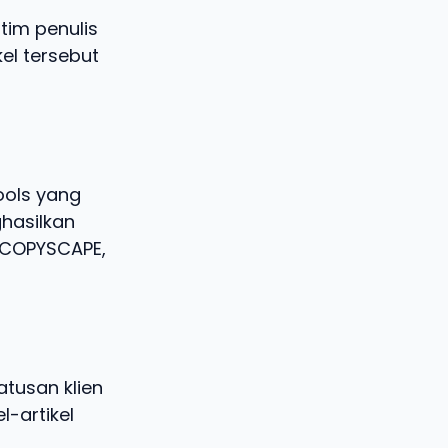
tim penulis
kel tersebut
ools yang
hasilkan
i COPYSCAPE,
tusan klien
l-artikel