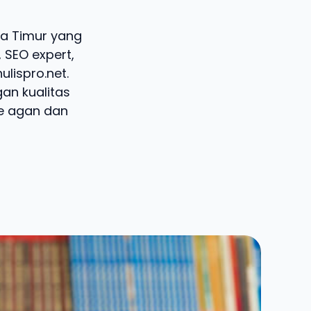
awa Timur yang
 SEO expert,
lispro.net.
an kualitas
te agan dan