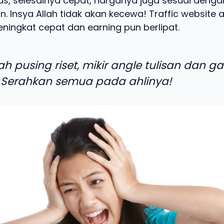
us, selesainya cepat, harganya juga sesuai dengan
n. Insya Allah tidak akan kecewa! Traffic website
ningkat cepat dan earning pun berlipat.
ah pusing riset, mikir angle tulisan dan g
 Serahkan semua pada ahlinya!