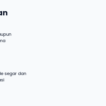
dan
aupun
ema
ide segar dan
si