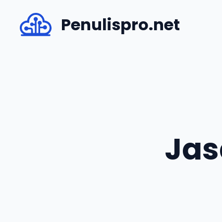
Skip
Penulispro.net
to
content
Jas