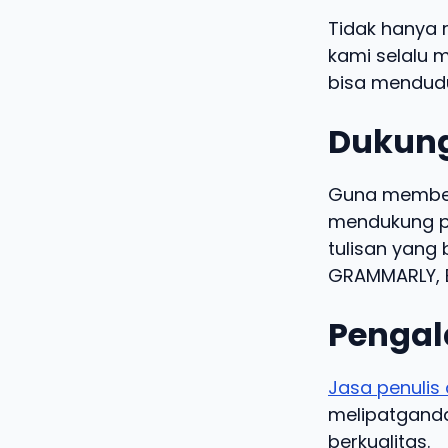
Tidak hanya 
kami selalu m
bisa mendudu
Dukung
Guna memberi
mendukung pe
tulisan yang 
GRAMMARLY, B
Pengal
Jasa penulis 
melipatgandak
berkualitas.