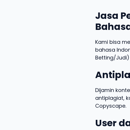
Jasa Pe
Bahasa
Kami bisa m
bahasa Indo
Betting/Judi)
Antipla
Dijamin konte
antiplagiat,
Copyscape.
User da