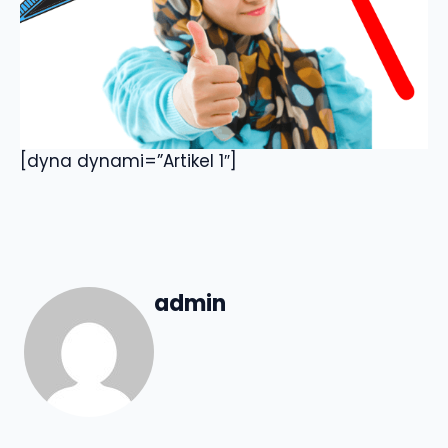
[dyna dynami=”Artikel 1″]
admin