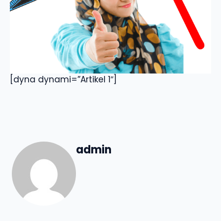
[dyna dynami=”Artikel 1″]
admin