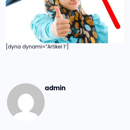
[dyna dynami=”Artikel 1″]
admin