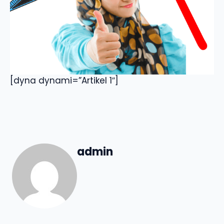
[dyna dynami=”Artikel 1″]
admin