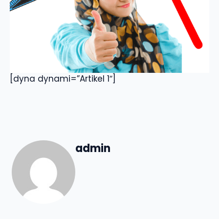
[dyna dynami=”Artikel 1″]
admin