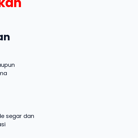
ukan
dan
aupun
ema
ide segar dan
si