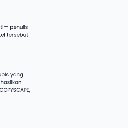
tim penulis
kel tersebut
ools yang
hasilkan
i COPYSCAPE,