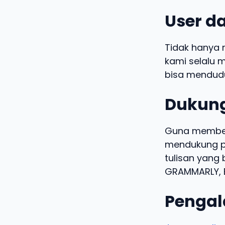
User da
Tidak hanya 
kami selalu m
bisa mendudu
Dukung
Guna memberi
mendukung pe
tulisan yang 
GRAMMARLY, B
Pengal