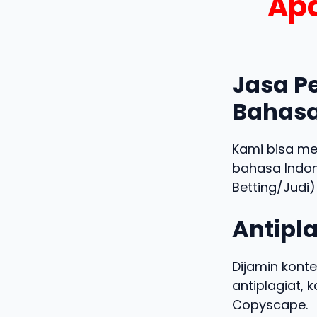
Apa
Jasa Pe
Bahasa
Kami bisa m
bahasa Indo
Betting/Judi)
Antipla
Dijamin konte
antiplagiat,
Copyscape.