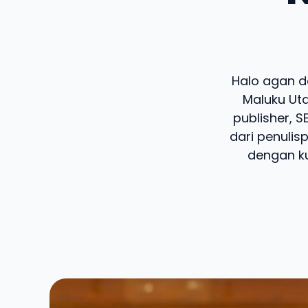
Halo agan da
Maluku Uta
publisher, 
dari penulis
dengan ku