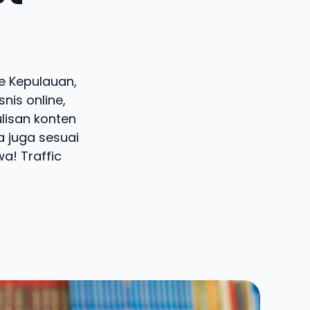
re Kepulauan,
nis online,
lisan konten
a juga sesuai
a! Traffic