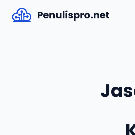
Skip
Penulispro.net
to
content
Jas