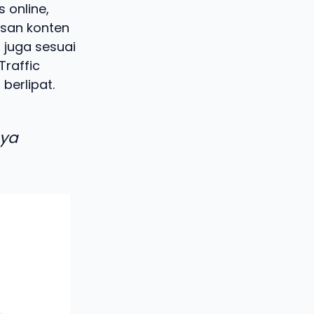
 online,
isan konten
 juga sesuai
Traffic
berlipat.
aya