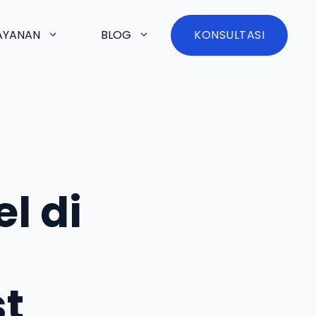
AYANAN
BLOG
KONSULTASI
l di
t