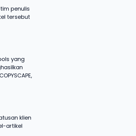
tim penulis
kel tersebut
ools yang
hasilkan
i COPYSCAPE,
tusan klien
l-artikel