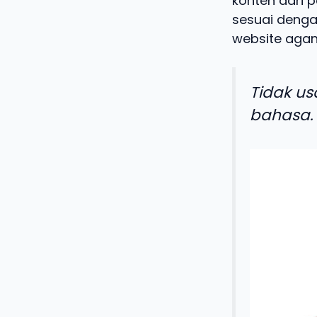
konten dari p
sesuai dengan
website agan
Tidak us
bahasa.