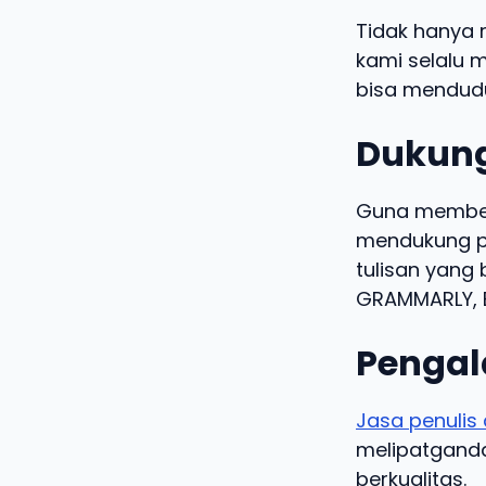
Tidak hanya 
kami selalu m
bisa mendudu
Dukung
Guna memberi
mendukung pe
tulisan yang 
GRAMMARLY, B
Pengal
Jasa penulis 
melipatgandak
berkualitas.