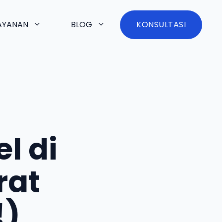
AYANAN
BLOG
KONSULTASI
l di
rat
!)