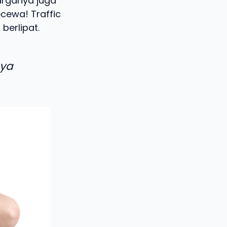
harganya juga
ecewa! Traffic
berlipat.
aya