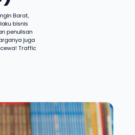
ingin Barat,
aku bisnis
an penulisan
harganya juga
ecewa! Traffic