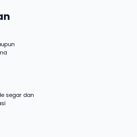
dan
aupun
ema
ide segar dan
si