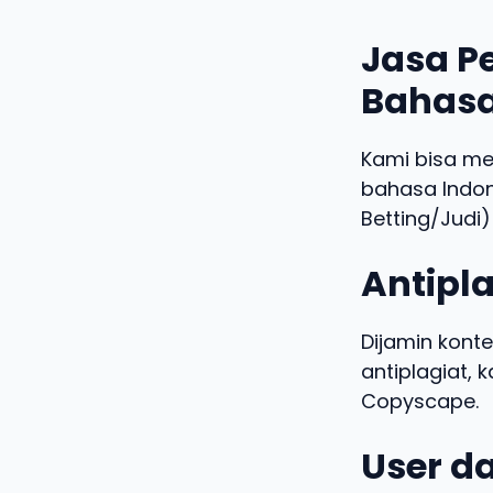
Jasa Pe
Bahasa
Kami bisa m
bahasa Indo
Betting/Judi)
Antipla
Dijamin konte
antiplagiat,
Copyscape.
User da