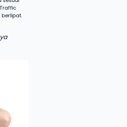
a sesuai
Traffic
berlipat.
aya