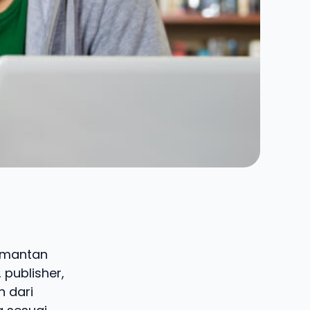
limantan
 publisher,
n dari