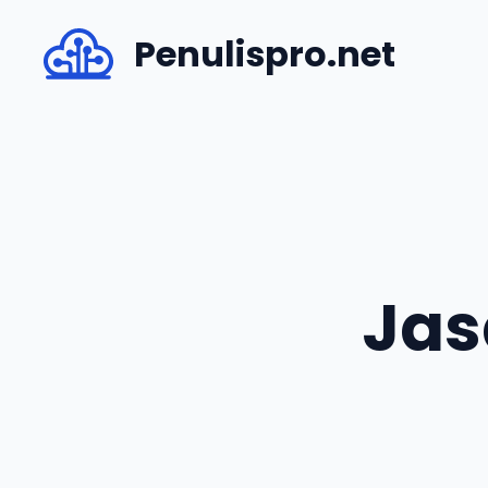
Skip
Penulispro.net
to
content
Jas