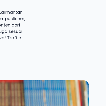
 Kalimantan
, publisher,
onten dari
juga sesuai
a! Traffic