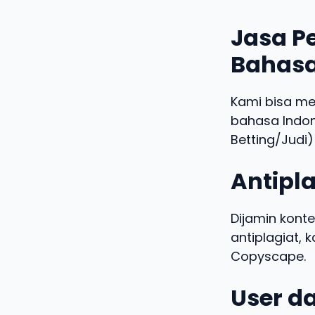
Jasa Pe
Bahasa
Kami bisa m
bahasa Indo
Betting/Judi)
Antipla
Dijamin konte
antiplagiat,
Copyscape.
User da