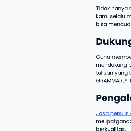
Tidak hanya 
kami selalu m
bisa mendudu
Dukung
Guna memberi
mendukung pe
tulisan yang 
GRAMMARLY, B
Pengal
Jasa penulis 
melipatgandak
berkualitas.