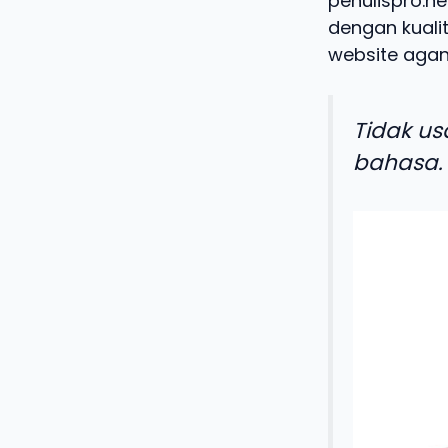
penulispro.ne
dengan kualit
website agan
Tidak us
bahasa.