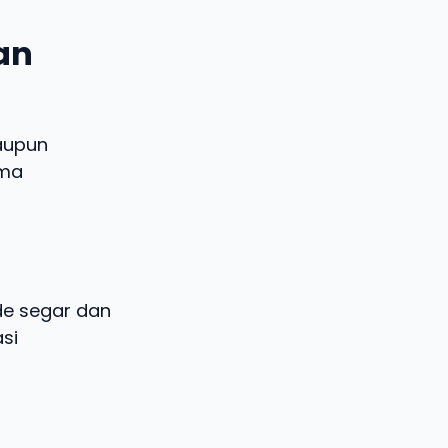
dan
aupun
ema
ide segar dan
si