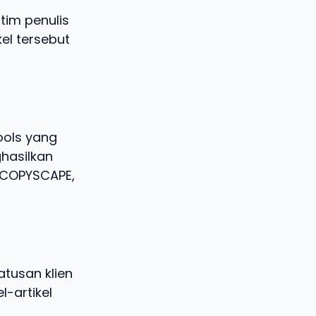
tim penulis
kel tersebut
ools yang
hasilkan
i COPYSCAPE,
tusan klien
l-artikel