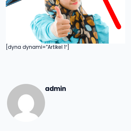
[dyna dynami=”Artikel 1″]
admin