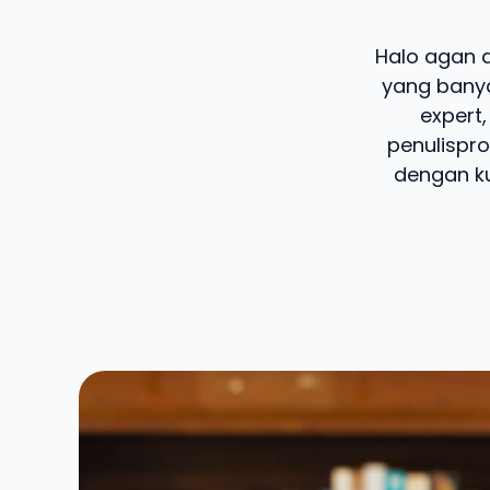
Halo agan d
yang banya
expert,
penulispro
dengan ku