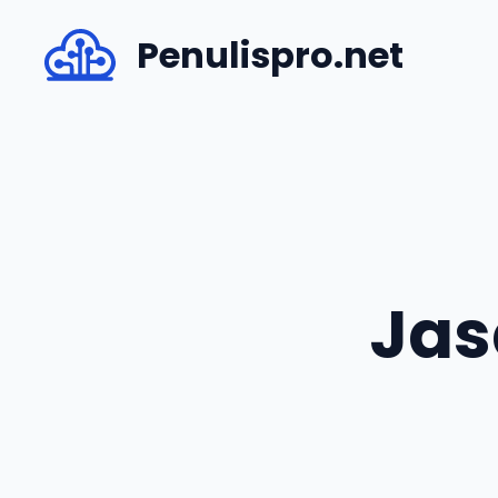
Skip
Penulispro.net
to
content
Jas