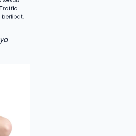
a sesuai
Traffic
berlipat.
aya