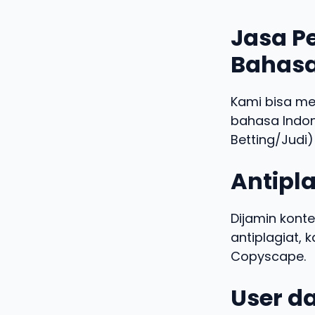
Jasa Pe
Bahasa
Kami bisa m
bahasa Indo
Betting/Judi)
Antipla
Dijamin konte
antiplagiat,
Copyscape.
User da