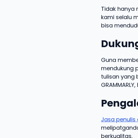
Tidak hanya 
kami selalu m
bisa mendudu
Dukung
Guna memberi
mendukung pe
tulisan yang 
GRAMMARLY, B
Pengal
Jasa penulis 
melipatgandak
berkualitas.