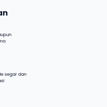
dan
aupun
ema
ide segar dan
si