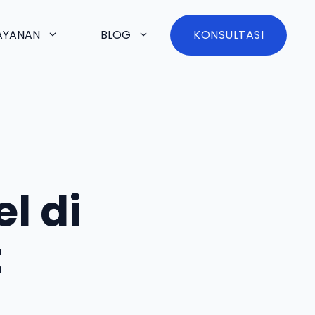
AYANAN
BLOG
KONSULTASI
l di
t