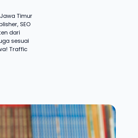
, Jawa Timur
lisher, SEO
ten dari
juga sesuai
a! Traffic