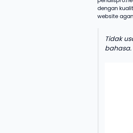
penulispro.ne
dengan kualit
website agan
Tidak us
bahasa.