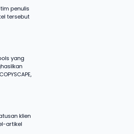
tim penulis
kel tersebut
ools yang
hasilkan
i COPYSCAPE,
tusan klien
l-artikel