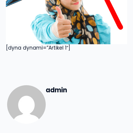
[dyna dynami=”Artikel 1″]
admin