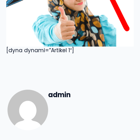
[dyna dynami=”Artikel 1″]
admin