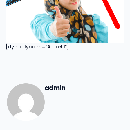
[dyna dynami=”Artikel 1″]
admin