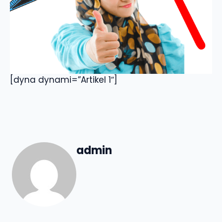
[dyna dynami=”Artikel 1″]
admin