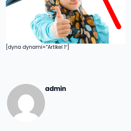
[dyna dynami=”Artikel 1″]
admin