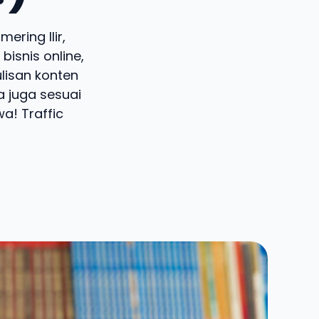
ering Ilir,
isnis online,
lisan konten
a juga sesuai
a! Traffic