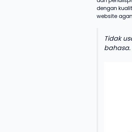
dari penulisp
dengan kualit
website agan
Tidak us
bahasa.