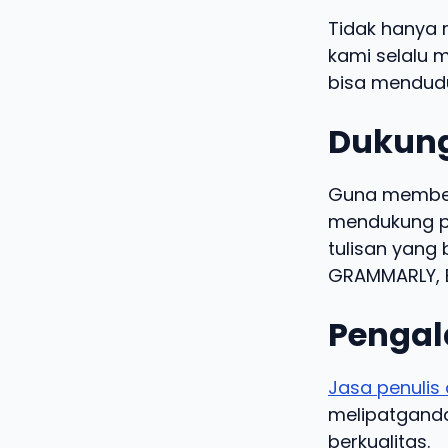
Tidak hanya 
kami selalu m
bisa mendudu
Dukung
Guna memberi
mendukung pe
tulisan yang 
GRAMMARLY, B
Pengal
Jasa penulis 
melipatgandak
berkualitas.