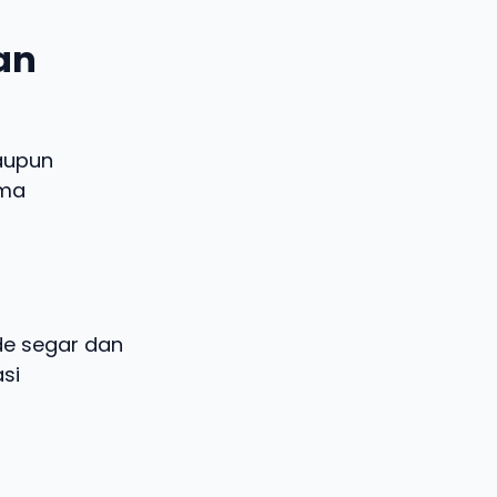
dan
aupun
ema
ide segar dan
si