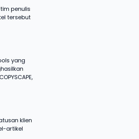
tim penulis
kel tersebut
ools yang
hasilkan
i COPYSCAPE,
tusan klien
l-artikel