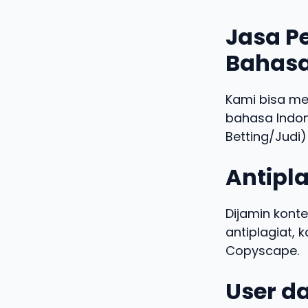
Jasa Pe
Bahasa
Kami bisa m
bahasa Indo
Betting/Judi)
Antipla
Dijamin konte
antiplagiat,
Copyscape.
User da