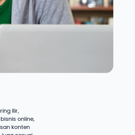
ng Ilir,
isnis online,
isan konten