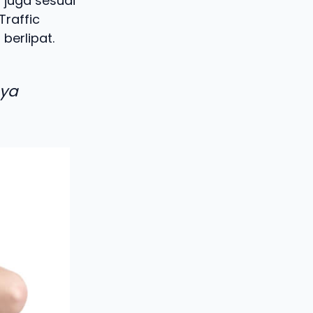
 juga sesuai
Traffic
berlipat.
aya