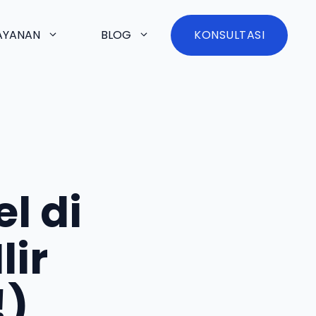
AYANAN
BLOG
KONSULTASI
l di
lir
!)