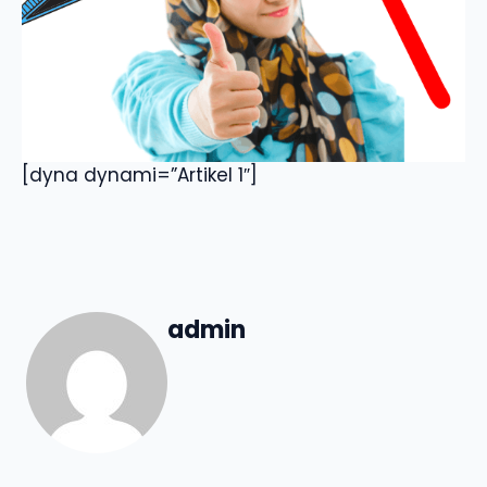
[dyna dynami=”Artikel 1″]
admin