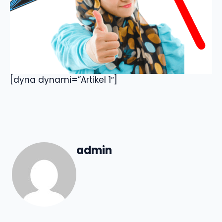
[dyna dynami=”Artikel 1″]
admin