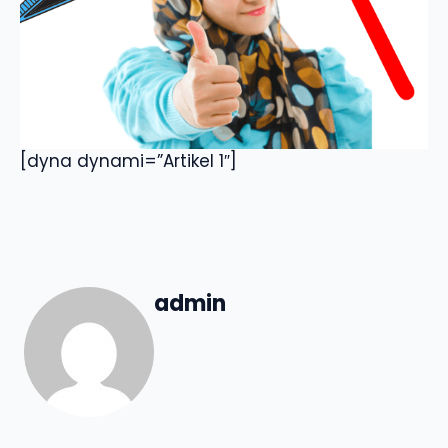
[dyna dynami=”Artikel 1″]
admin