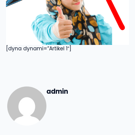
[dyna dynami=”Artikel 1″]
admin