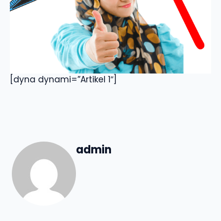
[dyna dynami=”Artikel 1″]
admin