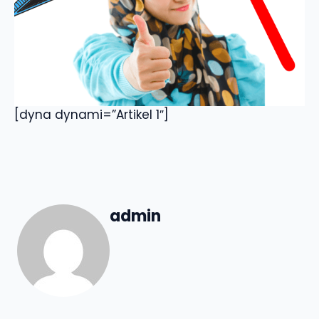
[dyna dynami=”Artikel 1″]
admin