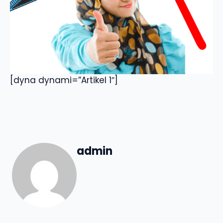
[dyna dynami=”Artikel 1″]
admin