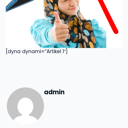
[dyna dynami=”Artikel 1″]
admin