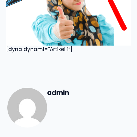
[dyna dynami=”Artikel 1″]
admin