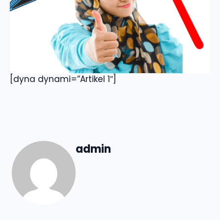
[dyna dynami=”Artikel 1″]
admin