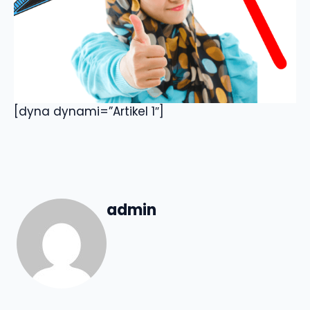
[dyna dynami=”Artikel 1″]
admin