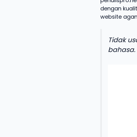
penulispro.ne
dengan kualit
website agan
Tidak us
bahasa.