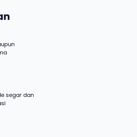
dan
aupun
ema
ide segar dan
si