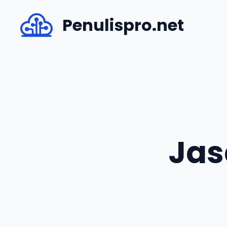
Skip
Penulispro.net
to
content
Jas