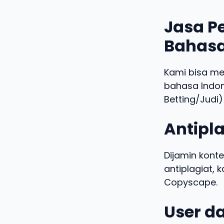
Jasa Pe
Bahasa
Kami bisa m
bahasa Indo
Betting/Judi)
Antipla
Dijamin konte
antiplagiat,
Copyscape.
User da