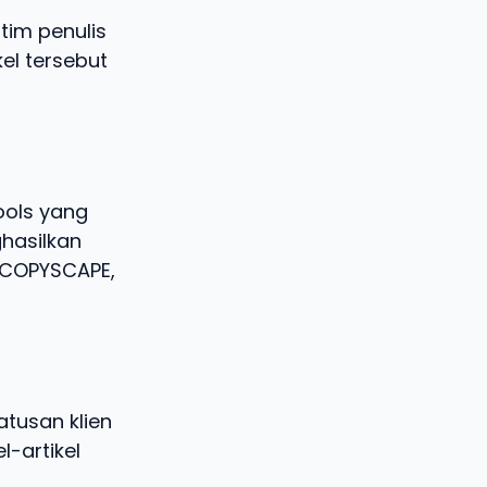
tim penulis
kel tersebut
ools yang
hasilkan
i COPYSCAPE,
tusan klien
l-artikel