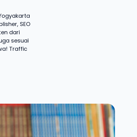
, Yogyakarta
lisher, SEO
ten dari
juga sesuai
a! Traffic