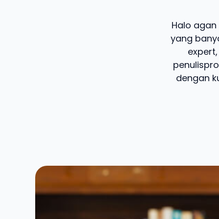
Halo agan d
yang banya
expert,
penulispro
dengan ku