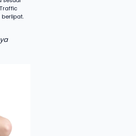
a sesuai
Traffic
berlipat.
aya